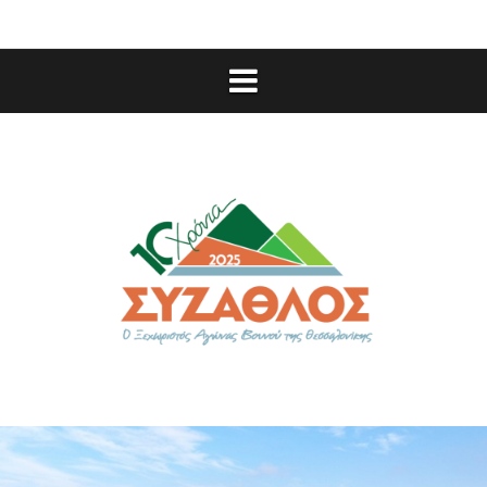
11ος Σύζαθλος – Κυριακή 15 Νοεμβρίου 2
Πρωτόκολλο Διεξαγωγής του Αγώνα
Στοιχεία διαδρομών του αγώνα
Εγγραφές-Επικοινωνία
Φωτογραφίες-Βίντεο από πρ
ΝΕΑ
Υποστηρικτές 10ου