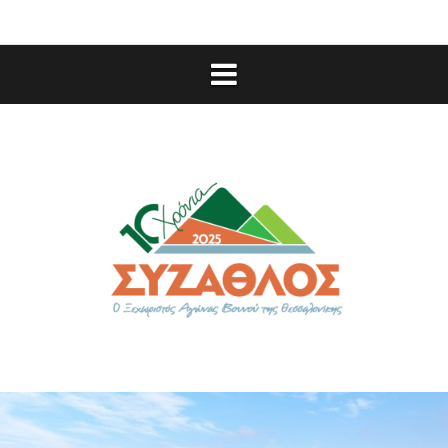
11ος Σύζαθλος – Κυριακή 15 Νοεμβρίου 2
Πρωτόκολλο Διεξαγωγής του Αγώνα
Στοιχεία διαδρομών του αγώνα
Εγγραφές-Επικοινωνία
Φωτογραφίες-Βίντεο από πρ
ΝΕΑ
Υποστηρικτές 10ου