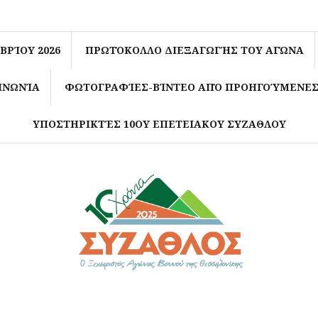
11ος Σύζαθλος – Κυριακή 15 Νοεμβρίου 2
Πρωτόκολλο Διεξαγωγής του Αγώνα
Στοιχεία διαδρομών του αγώνα
Εγγραφές-Επικοινωνία
Φωτογραφίες-Βίντεο από πρ
ΝΕΑ
Υποστηρικτές 10ου
ΒΡΊΟΥ 2026
ΠΡΩΤΌΚΟΛΛΟ ΔΙΕΞΑΓΩΓΉΣ ΤΟΥ ΑΓΏΝΑ
ΙΝΩΝΊΑ
ΦΩΤΟΓΡΑΦΊΕΣ-ΒΊΝΤΕΟ ΑΠΌ ΠΡΟΗΓΟΎΜΕΝΕΣ
ΥΠΟΣΤΗΡΙΚΤΈΣ 10ΟΥ ΕΠΕΤΕΙΑΚΟΥ ΣΥΖΑΘΛΟΥ