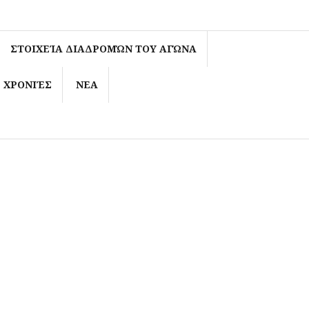
026
οηγούμενες χρονιές
 ΕΠΕΤΕΙΑΚΟΥ ΣΥΖΑΘΛΟΥ
ΣΤΟΙΧΕΊΑ ΔΙΑΔΡΟΜΏΝ ΤΟΥ ΑΓΏΝΑ
 ΧΡΟΝΙΈΣ
ΝΕΑ